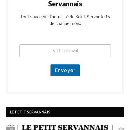
Servannais
Tout savoir sur l'actualité de Saint-Servan le 15
de chaque mois.
E
E
m
m
a
a
i
i
l
l
Envoyer
*
*
E
m
a
i
l
LE PETIT SERVANNAIS