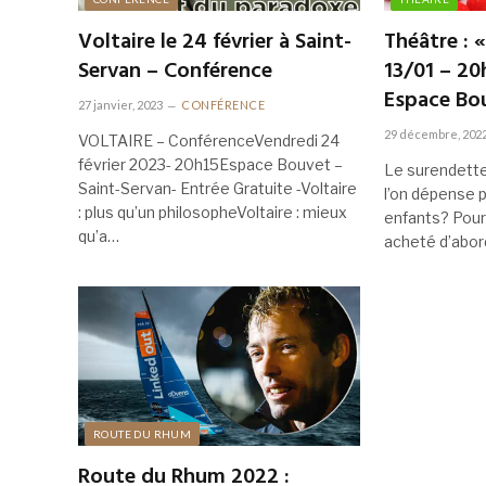
Voltaire le 24 février à Saint-
Théâtre :
Servan – Conférence
13/01 – 20
Espace Bou
27 janvier, 2023
CONFÉRENCE
29 décembre, 202
VOLTAIRE – ConférenceVendredi 24
février 2023- 20h15Espace Bouvet –
Le surendette
Saint-Servan- Entrée Gratuite -Voltaire
l’on dépense 
: plus qu’un philosopheVoltaire : mieux
enfants? Pour 
qu’a…
acheté d’abo
ROUTE DU RHUM
Route du Rhum 2022 :