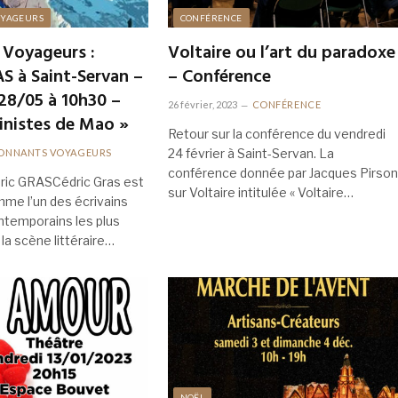
OYAGEURS
CONFÉRENCE
 Voyageurs :
Voltaire ou l’art du paradoxe
S à Saint-Servan –
– Conférence
28/05 à 10h30 –
26 février, 2023
CONFÉRENCE
inistes de Mao »
Retour sur la conférence du vendredi
24 février à Saint-Servan. La
ONNANTS VOYAGEURS
conférence donnée par Jacques Pirson
dric GRASCédric Gras est
sur Voltaire intitulée « Voltaire…
me l’un des écrivains
temporains les plus
la scène littéraire…
NOËL