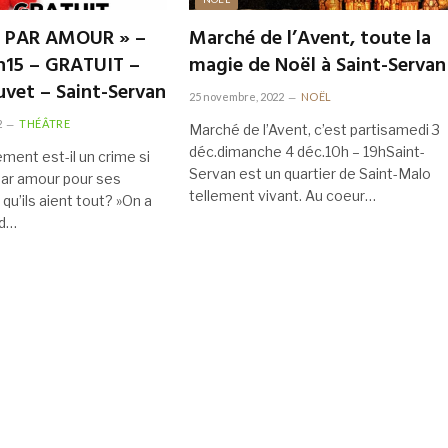
 « PAR AMOUR » –
Marché de l’Avent, toute la
h15 – GRATUIT –
magie de Noël à Saint-Servan
vet – Saint-Servan
25 novembre, 2022
NOËL
2
THÉÂTRE
Marché de l’Avent, c’est partisamedi 3
déc.dimanche 4 déc.10h – 19hSaint-
ment est-il un crime si
Servan est un quartier de Saint-Malo
par amour pour ses
tellement vivant. Au coeur…
qu’ils aient tout? »On a
rd…