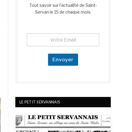
Tout savoir sur l'actualité de Saint-
Servan le 15 de chaque mois.
E
E
m
m
a
a
i
i
l
l
Envoyer
E
*
m
a
i
l
E
m
a
LE PETIT SERVANNAIS
i
l