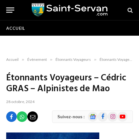
ACCUEIL
Accueil
»
Évènement
»
Étonnants Voyageurs
»
Étonnants Voyageurs : Cédric GRAS à Saint-Servan – dimanche 28/05 à 10h30 – pour « Alpinistes de Mao »
Étonnants Voyageurs – Cédric
GRAS – Alpinistes de Mao
28 octobre, 2024
Google
Facebook
Instagram
YouTube
Suivez-nous :
News