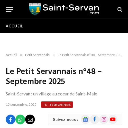
ACCUEIL
Accueil
»
Petit Servannais
»
Le Petit Servannais n°48 – Septembre 2025
Le Petit Servannais n°48 –
Septembre 2025
Saint-Servan : un village au coeur de Saint-Malo
15 septembre, 2025
PETIT SERVANNAIS
Google
Facebook
Instagram
YouTube
Suivez-nous :
News