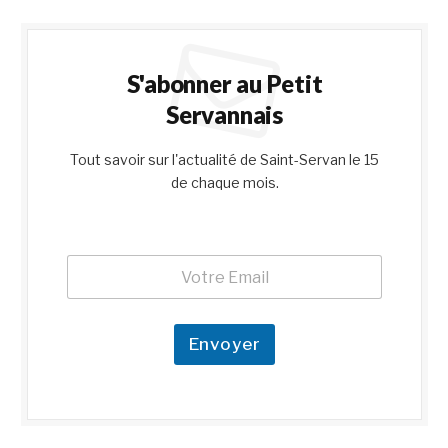
S'abonner au Petit
Servannais
Tout savoir sur l'actualité de Saint-Servan le 15
de chaque mois.
E
E
m
m
a
a
i
i
l
l
Envoyer
*
*