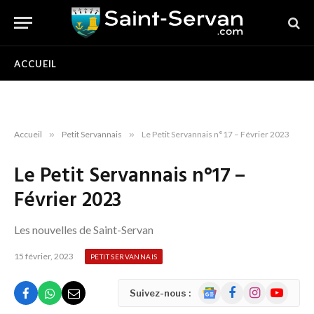
ACCUEIL
Accueil
»
Petit Servannais
»
Le Petit Servannais n°17 – Février 2023
Le Petit Servannais n°17 –
Février 2023
Les nouvelles de Saint-Servan
15 février, 2023
PETIT SERVANNAIS
Google
Facebook
Instagram
YouTube
Suivez-nous :
News