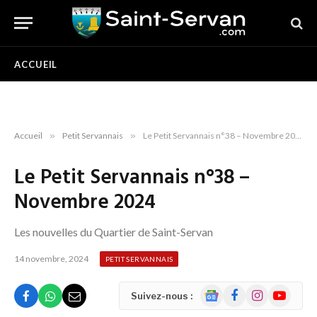
ACCUEIL
Accueil
»
Petit Servannais
»
Le Petit Servannais n°38 – Novembre 2024
Le Petit Servannais n°38 –
Novembre 2024
Les nouvelles du Quartier de Saint-Servan
14 novembre, 2024
PETIT SERVANNAIS
Google
Facebook
Instagram
YouTube
Suivez-nous :
News