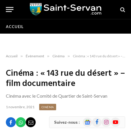
ACCUEIL
Accueil
»
Évènement
»
Cinéma
»
Cinéma : « 143 rue du désert » – film documentaire
Cinéma : « 143 rue du désert » –
film documentaire
Cinéma avec le Comité de Quartier de Saint-Servan
1 novembre, 2021
CINÉMA
Google
Facebook
Instagram
YouTube
Suivez-nous :
News