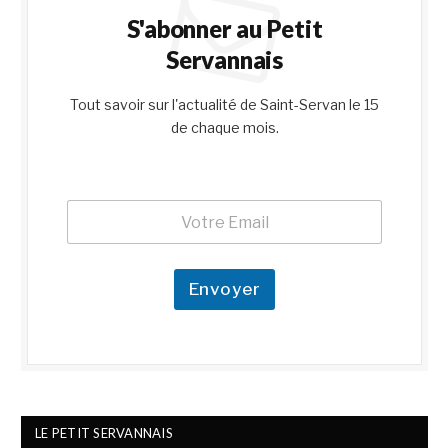
S'abonner au Petit
Servannais
Tout savoir sur l'actualité de Saint-Servan le 15
de chaque mois.
E
E
m
m
a
a
i
i
l
l
Envoyer
E
*
m
a
i
l
E
m
a
LE PETIT SERVANNAIS
i