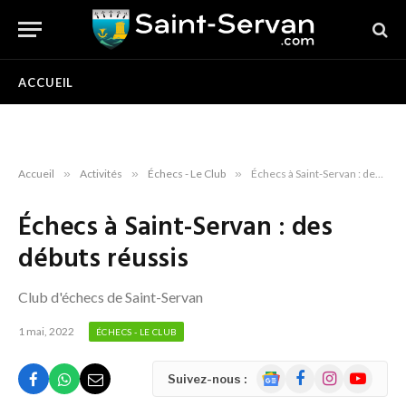
ACCUEIL
Accueil
»
Activités
»
Échecs - Le Club
»
Échecs à Saint-Servan : des débuts réussis
Échecs à Saint-Servan : des
débuts réussis
Club d'échecs de Saint-Servan
1 mai, 2022
ÉCHECS - LE CLUB
Google
Facebook
Instagram
YouTube
Suivez-nous :
News