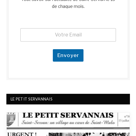
de chaque mois.
E
E
m
m
a
a
i
i
l
l
Envoyer
*
*
E
m
a
i
l
LE PETIT SERVANNAIS