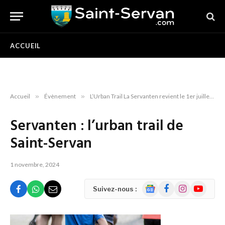
ACCUEIL
Accueil
»
Évènement
»
L’Urban Trail La Servanten revient le 1er juillet 2022
Servanten : l’urban trail de
Saint-Servan
1 novembre, 2024
Google
Facebook
Instagram
YouTube
Suivez-nous :
News