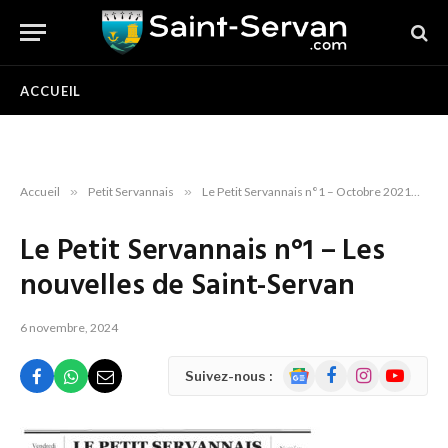
ACCUEIL
Accueil
»
Petit Servannais
»
Le Petit Servannais n°1 – Octobre 2021
»
L
Le Petit Servannais n°1 – Les
nouvelles de Saint-Servan
6 novembre, 2024
Google
Facebook
Instagram
YouTube
Suivez-nous :
News