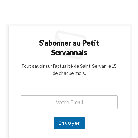
S'abonner au Petit
Servannais
Tout savoir sur l'actualité de Saint-Servan le 15
de chaque mois.
E
E
m
m
a
a
i
i
l
l
Envoyer
*
*
E
m