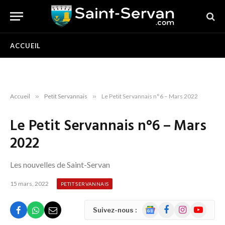
ACCUEIL
Accueil
»
Petit Servannais
»
Le Petit Servannais n°6 – Mars 2022
Le Petit Servannais n°6 – Mars
2022
Les nouvelles de Saint-Servan
15 mars, 2022
PETIT SERVANNAIS
Google
Facebook
Instagram
YouTube
Suivez-nous :
News