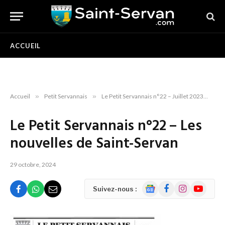
ACCUEIL
Accueil
»
Petit Servannais
»
Le Petit Servannais n°22 – Juillet 2023
»
Le
Le Petit Servannais n°22 – Les
nouvelles de Saint-Servan
29 octobre, 2024
Google
Facebook
Instagram
YouTube
Suivez-nous :
News