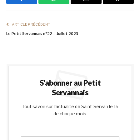
Facebook
WhatsApp
Email
Copy
Link
ARTICLE PRÉCÉDENT
Le Petit Servannais n°22 – Juillet 2023
S'abonner au Petit
Servannais
Tout savoir sur l'actualité de Saint-Servan le 15
de chaque mois.
E
E