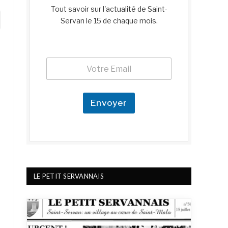
Tout savoir sur l'actualité de Saint-
be
Servan le 15 de chaque mois.
E
E
m
m
a
a
i
i
l
l
Envoyer
E
*
m
a
i
l
LE PETIT SERVANNAIS