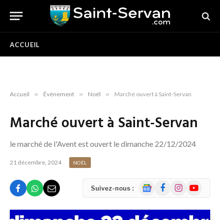
ACCUEIL
Accueil
»
Évènement
»
Noël
»
Marché ouvert à Saint-Servan
Marché ouvert à Saint-Servan
le marché de l'Avent est ouvert le dimanche 22/12/2024
21 décembre, 2024
NOËL
Google
Facebook
Instagram
YouTube
Suivez-nous :
News