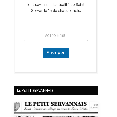
Tout savoir sur l'actualité de Saint-
Servan le 15 de chaque mois.
E
E
m
m
a
a
i
i
l
l
Envoyer
E
*
m
a
i
l
E
m
a
LE PETIT SERVANNAIS
i
l