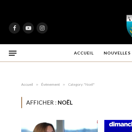
Facebook
YouTube
Instagram
ACCUEIL
NOUVELLES 
Accueil
»
Évènement
»
Category: "Noël"
AFFICHER :
NOËL