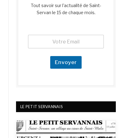
Tout savoir sur l'actualité de Saint-
Servan le 15 de chaque mois.
E
E
m
m
a
a
i
i
l
l
Envoyer
E
*
m
a
i
l
LE PETIT SERVANNAIS