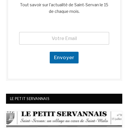
Tout savoir sur l'actualité de Saint-Servan le 15
de chaque mois.
E
E
m
m
a
a
i
i
l
l
Envoyer
*
*
*
LE PETIT SERVANNAIS