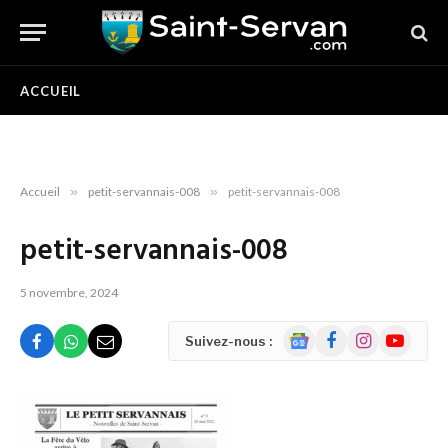
ACCUEIL
Accueil
»
petit-servannais-008
»
petit-servannais-008
petit-servannais-008
5 novembre, 2024
Google
Facebook
Instagram
YouTube
Suivez-nous :
News