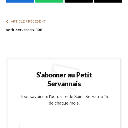
Facebook
WhatsApp
Email
Copy
Link
ARTICLE PRÉCÉDENT
petit-servannais-008
S'abonner au Petit
Servannais
Tout savoir sur l'actualité de Saint-Servan le 15
de chaque mois.
E
E
m