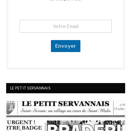
E
E
m
m
a
a
i
i
l
l
Envoyer
*
*
*
LE PETIT SERVANNAIS