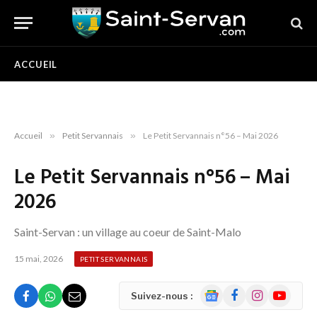
ACCUEIL
Accueil
»
Petit Servannais
»
Le Petit Servannais n°56 – Mai 2026
Le Petit Servannais n°56 – Mai
2026
Saint-Servan : un village au coeur de Saint-Malo
15 mai, 2026
PETIT SERVANNAIS
Google
Facebook
Instagram
YouTube
Suivez-nous :
News