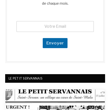
de chaque mois.
E
E
m
m
a
a
i
i
l
l
Envoyer
*
*
LE PETIT SERVANNAIS